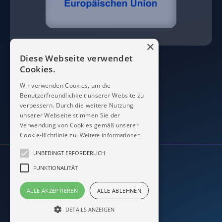
×
Diese Webseite verwendet
Cookies.
Wir verwenden Cookies, um die
Benutzerfreundlichkeit unserer Website zu
verbessern. Durch die weitere Nutzung
unserer Webseite stimmen Sie der
Verwendung von Cookies gemäß unserer
Cookie-Richtlinie zu.
Weitere Informationen
UNBEDINGT ERFORDERLICH
FUNKTIONALITÄT
© 2026 Modern Micro Devices
Impressum / Datenschutzerklärung
ALLE AKZEPTIEREN
ALLE ABLEHNEN
Allgemeine Geschäftsbedingungen
DETAILS ANZEIGEN
Alle Rechte vorbehalten